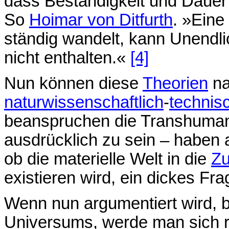
dass Beständigkeit und Dauer 
So
Hoimar von Ditfurth
. »Eine 
ständig wandelt, kann Unendl
nicht enthalten.«
[4]
Nun können diese
Theorien
na
naturwissenschaftlich
-
technis
beanspruchen die Transhumani
ausdrücklich zu sein – haben a
ob die materielle Welt in die
Zu
existieren wird, ein dickes F
Wenn nun argumentiert wird, 
Universums, werde man sich re