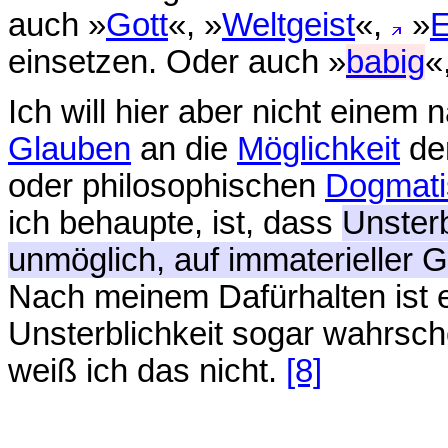
auch »
Gott
«, »
Weltgeist
«,
»
E
einsetzen. Oder auch »
babig
«
Ich will hier aber nicht einem
Glauben
an die
Möglichkeit
der
oder philosophischen
Dogmat
ich behaupte, ist, dass
Unsterb
unmöglich, auf immaterieller
Nach meinem Dafürhalten ist ei
Unsterblichkeit sogar wahrschei
weiß ich das nicht.
[8]