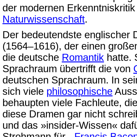
der modernen Erkenntniskriti
Naturwissenschaft
.
Der bedeutendste englischer D
(1564–1616), der einen großen 
die deutsche
Romantik
hatte.
Sprachraum übertrifft die von
deutschen Sprachraum. In sei
sich viele
philosophische
Aussa
behaupten viele Fachleute, di
diese Dramen gar nicht schrei
und das »insider-Wissen« dafür
Strohmann für
Francis Baco