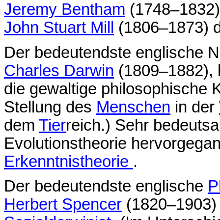
Jeremy Bentham
(1748–1832)
John Stuart Mill
(1806–1873) da
Der bedeutendste englische N
Charles Darwin
(1809–1882), b
die gewaltige philosophische 
Stellung des
Menschen
in der
dem
Tier
reich.) Sehr bedeutsa
Evolutionstheorie hervorgeg
Erkenntnistheorie
.
Der bedeutendste englische
P
Herbert Spencer
(1820–1903)