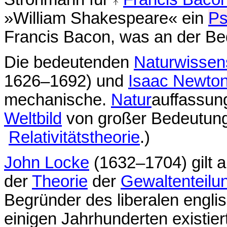
»William Shakespeare« ein
P
Francis Bacon, was an der Bed
Die bedeutenden
Naturwissens
1626–1692) und
Isaac Newto
mechanische.
Natur
auffassung
Weltbild
von großer Bedeutung
Relativitätstheorie
.)
John Locke
(1632–1704) gilt 
der
Theorie
der
Gewaltenteilu
Begründer des liberalen engli
einigen Jahrhunderten existier