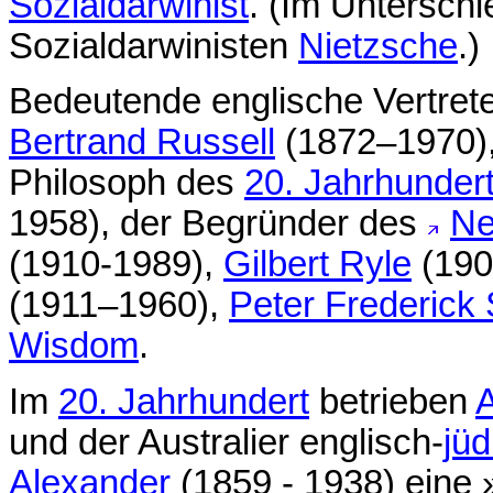
Sozialdarwinist
. (Im Untersch
Sozialdarwinisten
Nietzsche
.)
Bedeutende englische Vertret
Bertrand Russell
(1872–1970),
Philosoph des
20. Jahrhunder
1958), der Begründer des
Ne
(1910-1989),
Gilbert Ryle
(190
(1911–1960),
Peter Frederick
Wisdom
.
Im
20. Jahrhundert
betrieben
A
und der Australier englisch-
jüd
Alexander
(1859 - 1938) eine 