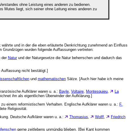
Verstandes ohne Leistung eines anderen zu bedienen.
 Mutes liegt, sich seiner ohne Leitung eines anderen zu
t währte und in der die eben erläuterte Denkrichtung zunehmend an Einfluss
en Grundzügen wurden folgende Auffassungen vertreten:
g der
Natur
und der Naturgesetze die Natur beherrschen und dadurch das
 Auffassung nicht bestätigt.]
issenschaftlichen
und
mathematischen
Sätze. [Auch hier habe ich meine
Französische Aufklärer waren u. a.:
Bayle
,
Voltaire
,
Montesquieu
,
La
chnet ihn als eigentlichen Überwinder der Aufklärung.]
zu einem reformistischem Verhalten. Englische Aufklärer waren u. a.:
F.
te Religiosität.
rkung. Deutsche Aufklärer waren u. a.:
Thomasius
,
Wolff
,
Friedrich
Menschen
gerne zeitlebens unmündig blieben. [Bei Kant kommen