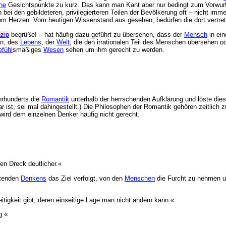
he
Gesichtspunkte zu kurz. Das kann man Kant aber nur bedingt zum Vorwu
 bei den gebildeteren, privilegierteren Teilen der Bevölkerung oft – nicht im
dem Herzen. Vom heutigen Wissenstand aus gesehen, bedürfen die dort vertre
nzip
begrüße! – hat häufig dazu geführt zu übersehen, dass der
Mensch
in ein
en, des
Lebens
, der
Welt
, die den irrationalen Teil des Menschen übersehen 
efühl
smäßiges
Wesen
sehen um ihm gerecht zu werden.
hrhunderts die
Romantik
unterhalb der herrschenden Aufklärung und löste di
ist, sei mal dahingestellt.) Die Philosophen der Romantik gehören zeitlich zum 
ird dem einzelnen Denker häufig nicht gerecht.
ren Dreck deutlicher.«
itenden
Denkens
das Ziel verfolgt, von den
Menschen
die Furcht zu nehmen un
tigkeit gibt, deren einseitige Lage man nicht ändern kann.«
g.«