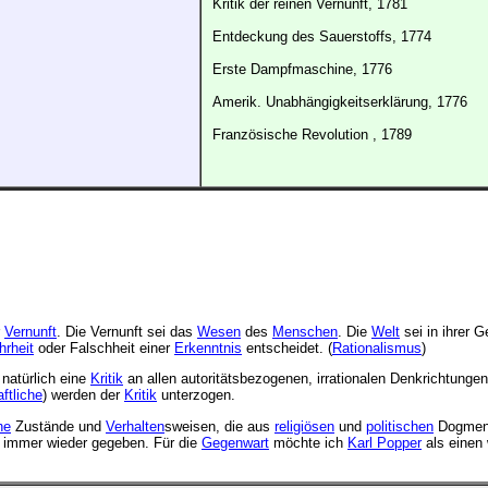
Kritik der reinen Vernunft, 1781
Entdeckung des Sauerstoffs, 1774
Erste Dampfmaschine, 1776
Amerik. Unabhängigkeitserklärung, 1776
Französische Revolution , 1789
r
Vernunft
. Die Vernunft sei das
Wesen
des
Menschen
. Die
Welt
sei in ihrer 
rheit
oder Falschheit einer
Erkenntnis
entscheidet. (
Rationalismus
)
 natürlich eine
Kritik
an allen autoritätsbezogenen, irrationalen Denkrichtunge
ftliche
) werden der
Kritik
unterzogen.
he
Zustände und
Verhalten
sweisen, die aus
religiösen
und
politischen
Dogmen, 
immer wieder gegeben. Für die
Gegenwart
möchte ich
Karl Popper
als einen 