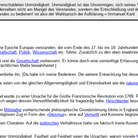
verschuldeten Unmündigkeit. Unmündigkeit ist das Unvermögen, sich seines 
derselben nicht am Mangel des Verstandes, sondern der Entschließung und des
ndes zu bedienen! ist also der Wahlspruch der Aufklärung.« Immanuel Kant
iche Epoche Europas verstanden, die vom Ende des 17. bis ins 19. Jahrhunder
ellschaft
,
Politik
,
Wissenschaft
etc. führte. Zusätzlich zu den oben erwähnt
t und die
Gesellschaft
verbessern. Er könne durch eine vernünftige Erfassun
rächtlichen Maße bewahrheitet.]
verdürbe ihn. [Da habe ich meine Bedenken. Die weitere Entwicklung hat diese
 seien von der gleichen Allgemeingültigkeit und Erkennbarkeit wie die
naturw
ng und wurde zu einer Ursache für die Große Französische Revolution von 1789. 
ch wegen dessen Vernunftfeindlichkeit für fragwürdig halte.
Hirschberger
bezei
ten
Mittelalter
vorherrschende philosophische Grundströmung führte in England 
eligiösen Zug in Form des »
Deismus
«, eine auf
Vernunft
und Konsens begründe
hen Charakter. Auf die
politischen
Verhältnisse hatte sie faktisch keine Auswi
eter Unmündigkeit. Faulheit und Feigheit seien die Ursachen, warum soviele