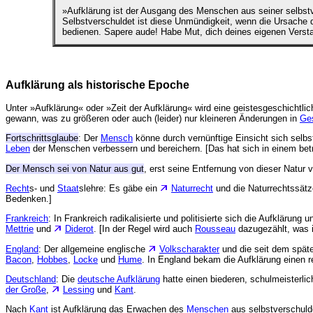
»Aufklärung ist der Ausgang des Menschen aus seiner selbst
Selbstverschuldet ist diese Unmündigkeit, wenn die Ursache 
bedienen. Sapere aude! Habe Mut, dich deines eigenen Versta
Aufklärung als historische Epoche
Unter »Aufklärung« oder »Zeit der Aufklärung« wird eine geistesgeschichtl
gewann, was zu größeren oder auch (leider) nur kleineren Änderungen in
Ges
Fortschrittsglaube
: Der
Mensch
könne durch vernünftige Einsicht sich selbs
Leben
der Menschen verbessern und bereichern. [Das hat sich in einem bet
Der Mensch sei von Natur aus gut
, erst seine Entfernung von dieser Natur 
Recht
s- und
Staat
slehre: Es gäbe ein
Naturrecht
und die Naturrechtssätze
Bedenken.]
Frankreich
: In Frankreich radikalisierte und politisierte sich die Aufkläru
Mettrie
und
Diderot
. [In der Regel wird auch
Rousseau
dazugezählt, was i
England
: Der allgemeine englische
Volkscharakter
und die seit dem spä
Bacon
,
Hobbes
,
Locke
und
Hume
. In England bekam die Aufklärung einen r
Deutschland
: Die
deutsche Aufklärung
hatte einen biederen, schulmeisterlic
der Große
,
Lessing
und
Kant
.
Nach
Kant
ist Aufklärung das Erwachen des
Menschen
aus selbstverschuld