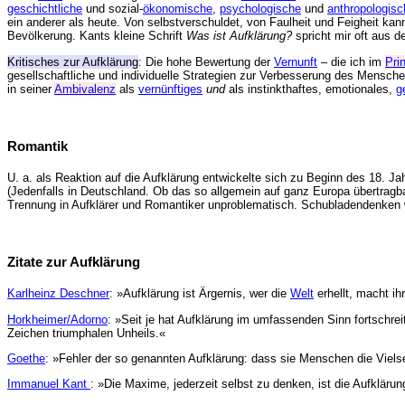
geschichtliche
und sozial-
ökonomische
,
psychologische
und
anthropologisc
ein anderer als heute. Von selbstverschuldet, von Faulheit und Feigheit kann
Bevölkerung. Kants kleine Schrift
Was ist Aufklärung?
spricht mir oft aus 
Kritisches zur Aufklärung
: Die hohe Bewertung der
Vernunft
– die ich im
Pri
gesellschaftliche und individuelle Strategien zur Verbesserung des Mensch
in seiner
Ambivalenz
als
vernünftiges
und
als instinkthaftes, emotionales,
g
Romantik
U. a. als Reaktion auf die Aufklärung entwickelte sich zu Beginn des 18. Ja
(Jedenfalls in Deutschland. Ob das so allgemein auf ganz Europa übertragbar 
Trennung in Aufklärer und Romantiker unproblematisch. Schubladendenken w
Zitate zur Aufklärung
Karlheinz Deschner
: »Aufklärung ist Ärgernis, wer die
Welt
erhellt, macht ih
Horkheimer/Adorno
: »Seit je hat Aufklärung im umfassenden Sinn fortschre
Zeichen triumphalen Unheils.«
Goethe
: »Fehler der so genannten Aufklärung: dass sie Menschen die Vielsei
Immanuel Kant
: »Die Maxime, jederzeit selbst zu denken, ist die Aufklärun