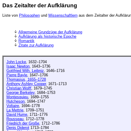
Das Zeitalter der Aufklärung
Liste von
Philosophen
und
Wissenschaftlern
aus dem Zeitalter der Aufkläru
Allgemeine Grundzüge der Aufklärung
Aufklärung als historische Epoche
Romantik
Zitate zur Aufklärung
John Locke
, 1632–1704
Isaac Newton
, 1643–1736
Gottfried Wilh. Leibniz
, 1646–1716
Pierre Bayle
, 1647–1706
Thomasius, 1655–1728
Anthony Ashley Cooper
, 1671–1713
Christian Wolff
, 1679–1745
George Berkeley
, 1684–1753
Montesquieu
, 1689–1755
Hutcheson
, 1694–1747
Voltaire
, 1694–1778
La Mettrie
, 1709–1751
David Hume
, 1711–1776
Rousseau
, 1712–1778
Friedrich der Große
, 1712–1786
Denis Diderot
1713–1784