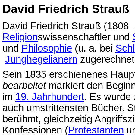
David Friedrich Strauß
David Friedrich Strauß (1808
Religion
swissenschaftler und
und
Philosophie
(u. a. bei
Schl
Junghegelianern
zugerechnet
Sein 1835 erschienenes Hau
bearbeitet
markiert den Beginn 
im
19. Jahrhundert
. Es wurde 
auch umstrittensten Bücher. 
berühmt, gleichzeitig Angriffsz
Konfessionen (
Protestanten
u