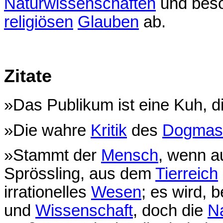
Naturwissenschaften
und bes
religiösen
Glauben
ab.
Zitate
»Das Publikum ist eine Kuh, d
»Die wahre
Kritik
des
Dogmas
»Stammt der
Mensch
, wenn a
Sprössling, aus dem
Tierreich
irrationelles
Wesen
; es wird, 
und
Wissenschaft
, doch die
N