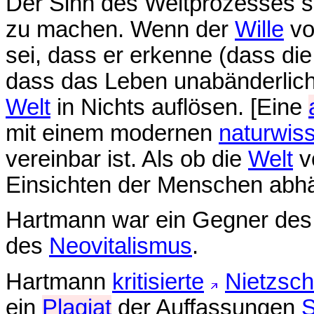
Der Sinn des Weltprozesses s
zu machen. Wenn der
Wille
vo
sei, dass er erkenne (dass di
dass das Leben unabänderlich 
Welt
in Nichts auflösen. [Eine
mit einem modernen
naturwis
vereinbar ist. Als ob die
Welt
v
Einsichten der Menschen abh
Hartmann war ein Gegner de
des
Neovitalismus
.
Hartmann
kritisierte
Nietzsch
ein
Plagiat
der Auffassungen
S