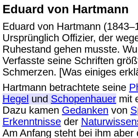
Eduard von Hartmann
Eduard von Hartmann (1843–1
Ursprünglich Offizier, der weg
Ruhestand gehen musste. Wurde
Verfasste seine Schriften größt
Schmerzen. [Was einiges erklä
Hartmann betrachtete seine
P
Hegel
und
Schopenhauer
mit 
Dazu kamen
Gedanken
von
S
Erkenntnisse
der
Naturwissen
Am Anfang steht bei ihm aber