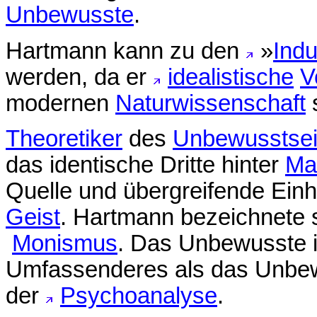
Unbewusste
.
Hartmann kann zu den
»
Indu
werden, da er
idealistische
V
modernen
Naturwissenschaft
s
Theoretiker
des
Unbewusstse
das identische Dritte hinter
Ma
Quelle und übergreifende Einh
Geist
. Hartmann bezeichnete s
Monismus
. Das Unbewusste i
Umfassenderes als das Unbe
der
Psychoanalyse
.