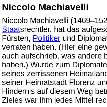
Niccolo Machiavelli
Niccolo Machiavelli (1469–1527
Staat
srechtler, hat das aufge
Fürsten,
Politiker
und Diplomat
verraten haben. (Hier eine ge
auch aufschrieb, was andere b
haben.) Wurde zum Diplomaten 
seines zerrissenen Heimatland
seiner Heimatstadt Florenz un
Hindernis auf diesem Weg betr
Zieles war ihm jedes Mittel rec