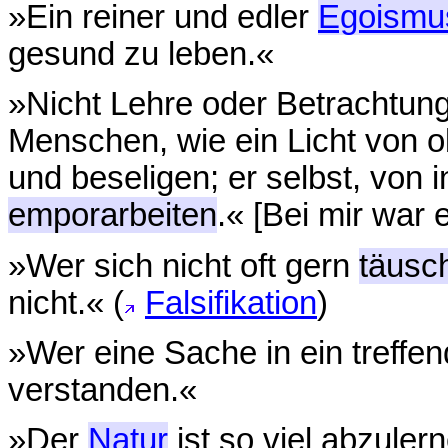
»Ein reiner und edler
Egoismu
gesund zu leben.«
»Nicht Lehre oder Betrachtung
Menschen, wie ein Licht von 
und beseligen; er selbst, von 
emporarbeiten
.« [Bei mir war 
»Wer sich nicht oft gern
täusc
nicht.« (
Falsifikation
)
»Wer eine Sache in ein treffe
verstanden.«
»Der
Natur
ist so viel abzuler