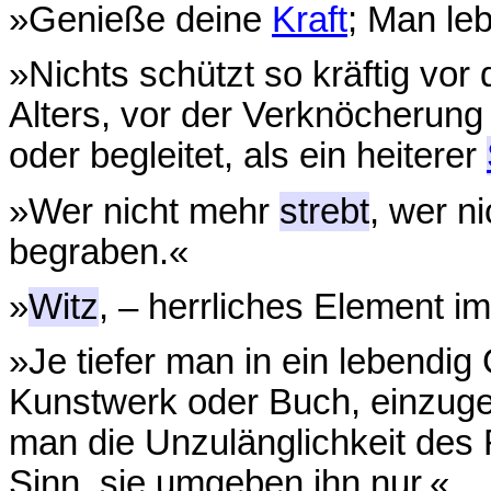
»Genieße deine
Kraft
; Man le
»Nichts schützt so kräftig vo
Alters, vor der Verknöcherun
oder begleitet, als ein heiterer
»Wer nicht mehr
strebt
, wer ni
begraben.«
»
Witz
, – herrliches Element 
»Je tiefer man in ein lebendi
Kunstwerk oder Buch, einzugeh
man die Unzulänglichkeit des
Sinn, sie umgeben ihn nur.«